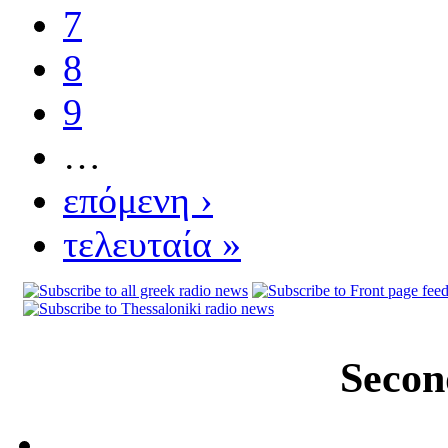
7
8
9
…
επόμενη ›
τελευταία »
Secon